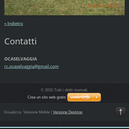
« Indietro
Contatti
OCASELVAGGIA
rc.ocase
lvaggia@
gmail.co
m
© 2015 Tutti i diritti riservati.
Crea un sito web gratis
Visualizza:
Versione Mobile
|
Versione Desktop