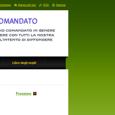
omepage
Mappa del sito
RSS
Stampa
Libro degli ospiti
Prossimo