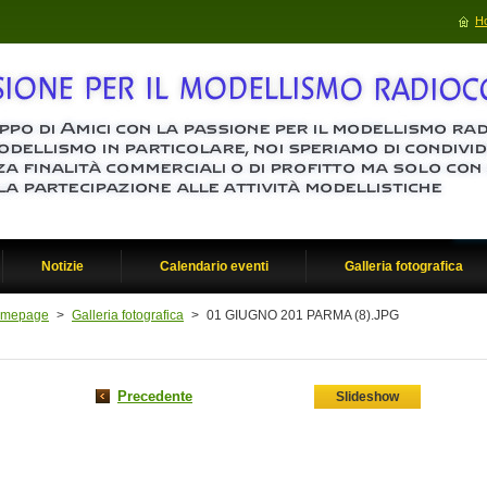
H
Notizie
Calendario eventi
Galleria fotografica
mepage
>
Galleria fotografica
>
01 GIUGNO 201 PARMA (8).JPG
Precedente
Slideshow