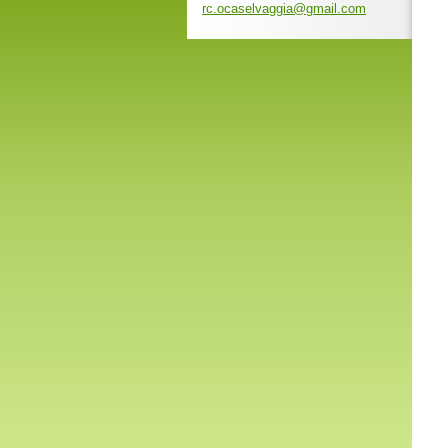
rc.ocase
lvaggia@
gmail.co
m