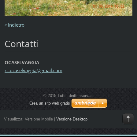
« Indietro
Contatti
OCASELVAGGIA
rc.ocase
lvaggia@
gmail.co
m
© 2015 Tutti i diritti riservati.
Crea un sito web gratis
Visualizza:
Versione Mobile
|
Versione Desktop